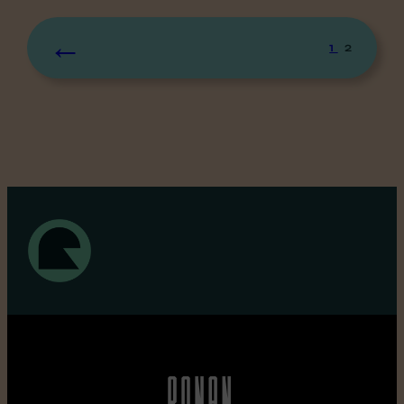
←
1
2